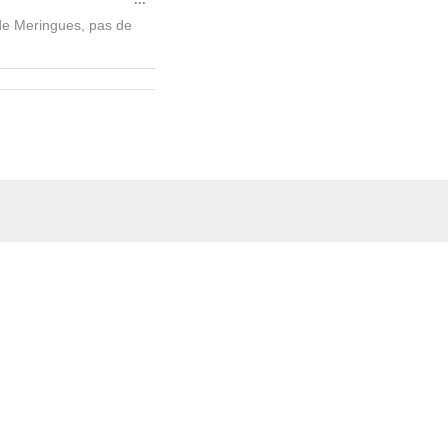
cette
de Meringues, pas de
boîte
méta.