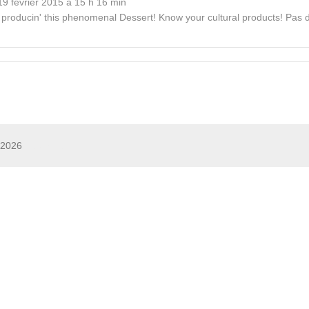
9 février 2015
à
15 h 16 min
producin' this phenomenal Dessert! Know your cultural products! Pas 
 2026
Fototapete