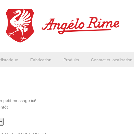
Historique
Fabrication
Produits
Contact et localisation
 petit message ici!
entôt