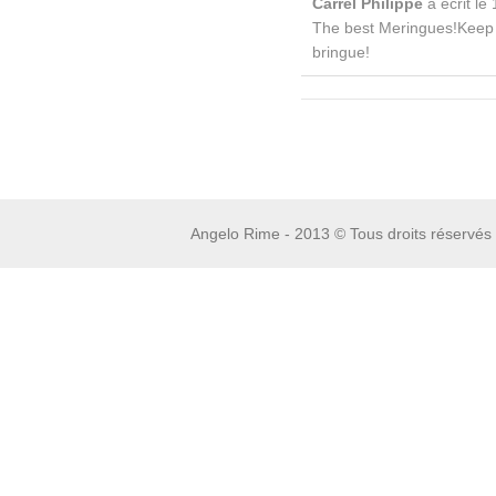
Carrel Philippe
a écrit le
1
The best Meringues!Keep 
bringue!
Angelo Rime - 2013 © Tous droits réservés